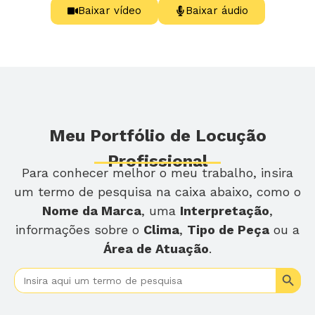
Baixar vídeo
Baixar áudio
Meu Portfólio de Locução
Profissional
Para conhecer melhor o meu trabalho, insira
um termo de pesquisa na caixa abaixo, como o
Nome da Marca
, uma
Interpretação
,
informações sobre o
Clima
,
Tipo de Peça
ou a
Área de Atuação
.
Search
Search
for: