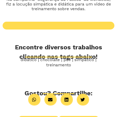
fiz a locução simpática e didática para um vídeo de
treinamento sobre vendas.
Encontre diversos trabalhos
clicando nas tags abaixo!
didático
|
chocolate
|
pdv
|
simpático
|
treinamento
Gostou? Compartilhe: