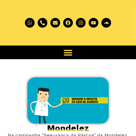
Mondelez
Na campanha "Segurança da Páscoa" da Mondelez,