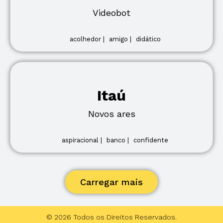
Videobot
acolhedor |
amigo |
didático
Itaú
Novos ares
aspiracional |
banco |
confidente
Carregar mais
© 2026 Todos os Direitos Reservados.