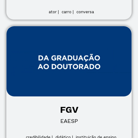
ator |
carro |
conversa
FGV
EAESP
credibilidade |
didático |
instituição de ensino