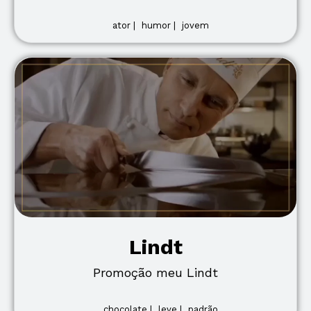
ator |
humor |
jovem
Lindt
Promoção meu Lindt
chocolate |
leve |
padrão