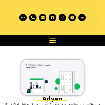
Adyen
Sou Gabriel e fiz a locução para a nacionalização do