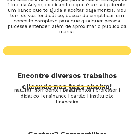
filme da Adyen, explicando o que é um adquirente:
um banco que te ajuda a aceitar pagamentos. Meu
tom de voz foi didático, buscando simplificar um
conceito complexo para que qualquer pessoa
pudesse entender, além de aproximar o público da
marca.
Encontre diversos trabalhos
clicando nas tags abaixo!
natural
|
sorridente
|
pagamentos
|
professor
|
didático
|
ensinando
|
cartão
|
instituição
financeira