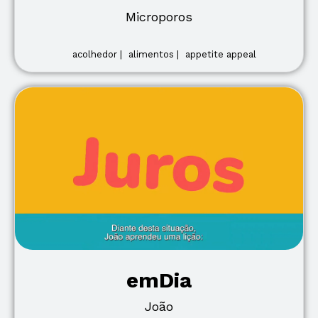
Microporos
acolhedor |
alimentos |
appetite appeal
emDia
João