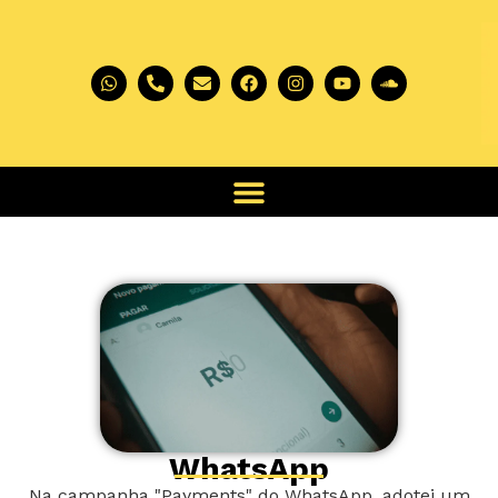
WhatsApp
Na campanha "Payments" do WhatsApp, adotei um