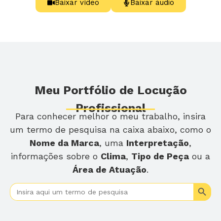
Baixar vídeo
Baixar áudio
Meu Portfólio de Locução
Profissional
Para conhecer melhor o meu trabalho, insira
um termo de pesquisa na caixa abaixo, como o
Nome da Marca
, uma
Interpretação
,
informações sobre o
Clima
,
Tipo de Peça
ou a
Área de Atuação
.
Search
Search
for: