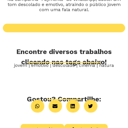
tom descolado e emotivo, atraindo o público jovem
com uma fala natural.
Encontre diversos trabalhos
clicando nas tags abaixo!
jovem
|
emotivo
|
descolado
|
cinema
|
natura
Gostou? Compartilhe: