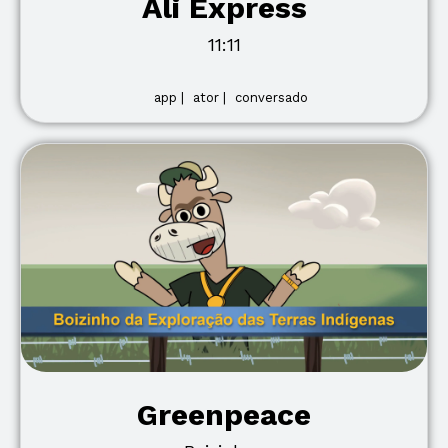
Ali Express
11:11
app |
ator |
conversado
Greenpeace