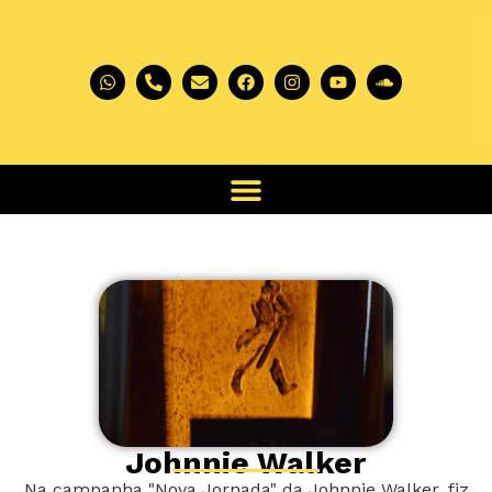
Johnnie Walker
Na campanha "Nova Jornada" da Johnnie Walker, fiz