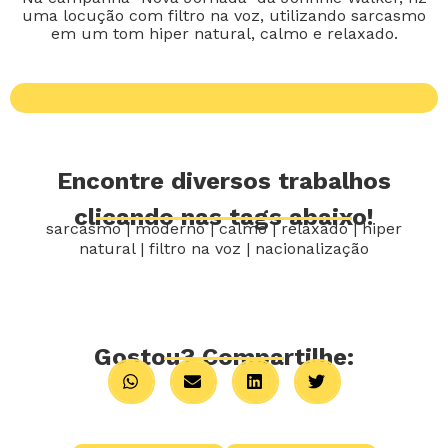
uma locução com filtro na voz, utilizando sarcasmo
em um tom hiper natural, calmo e relaxado.
Encontre diversos trabalhos
clicando nas tags abaixo!
sarcasmo
|
moderno
|
calmo
|
relaxado
|
hiper
natural
|
filtro na voz
|
nacionalização
Gostou? Compartilhe: