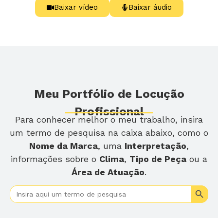
Baixar vídeo
Baixar áudio
Meu Portfólio de Locução
Profissional
Para conhecer melhor o meu trabalho, insira
um termo de pesquisa na caixa abaixo, como o
Nome da Marca
, uma
Interpretação
,
informações sobre o
Clima
,
Tipo de Peça
ou a
Área de Atuação
.
Search
Search
for: