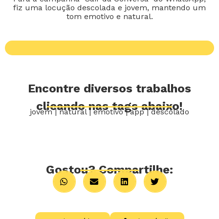
fiz uma locução descolada e jovem, mantendo um
tom emotivo e natural.
Encontre diversos trabalhos
clicando nas tags abaixo!
jovem
|
natural
|
emotivo
|
app
|
descolado
Gostou? Compartilhe: