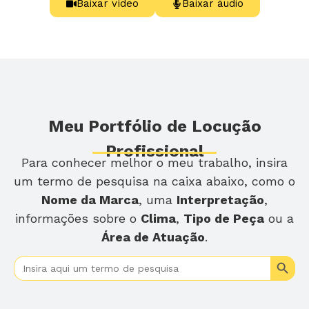
Baixar vídeo
Baixar áudio
Meu Portfólio de Locução
Profissional
Para conhecer melhor o meu trabalho, insira
um termo de pesquisa na caixa abaixo, como o
Nome da Marca
, uma
Interpretação
,
informações sobre o
Clima
,
Tipo de Peça
ou a
Área de Atuação
.
Search
Search
for: