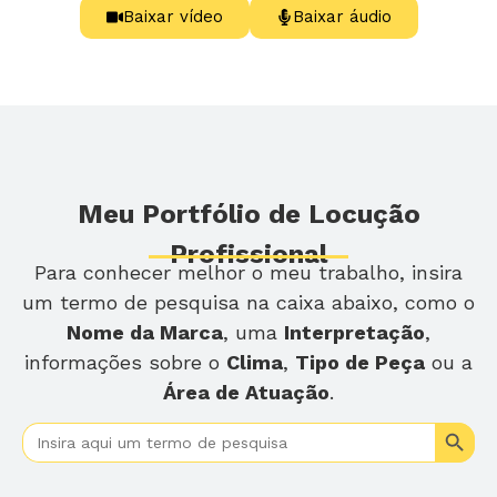
Baixar vídeo
Baixar áudio
Meu Portfólio de Locução
Profissional
Para conhecer melhor o meu trabalho, insira
um termo de pesquisa na caixa abaixo, como o
Nome da Marca
, uma
Interpretação
,
informações sobre o
Clima
,
Tipo de Peça
ou a
Área de Atuação
.
Search
Search
for: