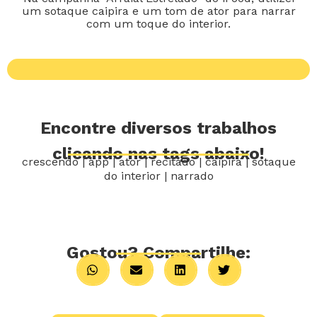
um sotaque caipira e um tom de ator para narrar
com um toque do interior.
Encontre diversos trabalhos
clicando nas tags abaixo!
crescendo
|
app
|
ator
|
recitado
|
caipira
|
sotaque
do interior
|
narrado
Gostou? Compartilhe: