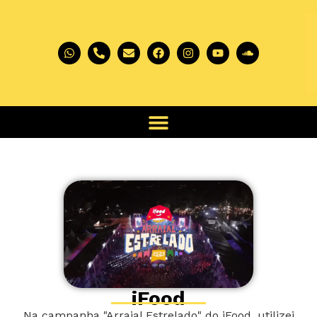
iFood
Na campanha "Arraial Estrelado" do iFood, utilizei