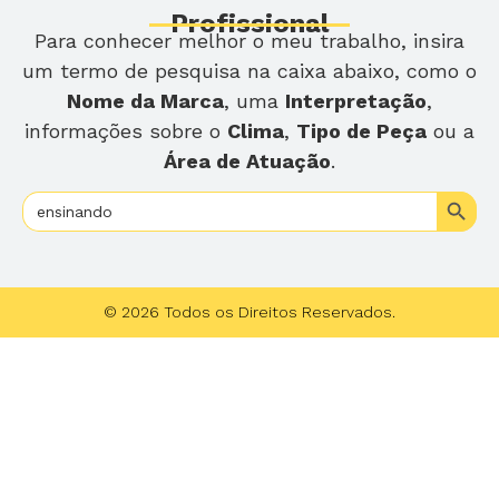
Profissional
Para conhecer melhor o meu trabalho, insira
um termo de pesquisa na caixa abaixo, como o
Nome da Marca
, uma
Interpretação
,
informações sobre o
Clima
,
Tipo de Peça
ou a
Área de Atuação
.
Search
Search
for:
© 2026 Todos os Direitos Reservados.