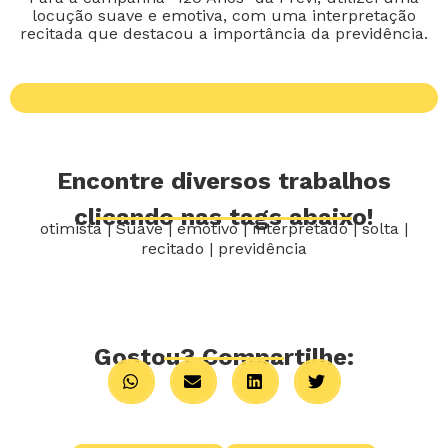
locução suave e emotiva, com uma interpretação
recitada que destacou a importância da previdência.
Encontre diversos trabalhos
clicando nas tags abaixo!
otimista
|
Suave
|
emotivo
|
interpretado
|
solta
|
recitado
|
previdência
Gostou? Compartilhe: