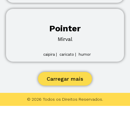
Pointer
Mirval
caipira |
caricato |
humor
Carregar mais
© 2026 Todos os Direitos Reservados.