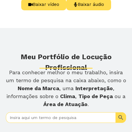
Baixar vídeo
Baixar áudio
Meu Portfólio de Locução
Profissional
Para conhecer melhor o meu trabalho, insira
um termo de pesquisa na caixa abaixo, como o
Nome da Marca
, uma
Interpretação
,
informações sobre o
Clima
,
Tipo de Peça
ou a
Área de Atuação
.
Search
Search
for: