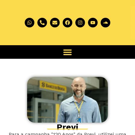
Previ
Para a campanha "120 Anos" da Previ, utilizei uma