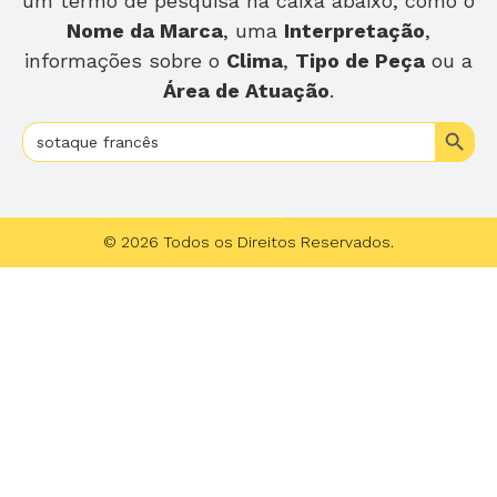
um termo de pesquisa na caixa abaixo, como o
Nome da Marca
, uma
Interpretação
,
informações sobre o
Clima
,
Tipo de Peça
ou a
Área de Atuação
.
Search
Search
for:
© 2026 Todos os Direitos Reservados.