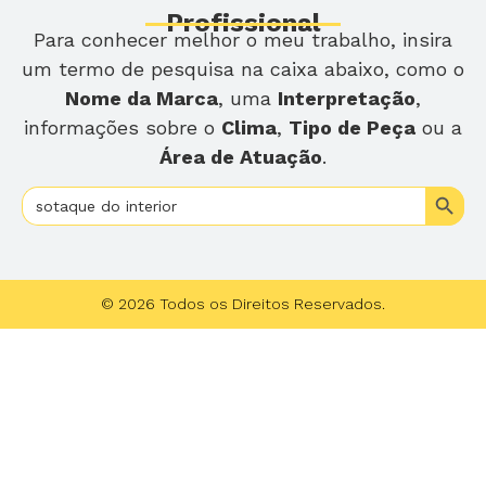
Profissional
Para conhecer melhor o meu trabalho, insira
um termo de pesquisa na caixa abaixo, como o
Nome da Marca
, uma
Interpretação
,
informações sobre o
Clima
,
Tipo de Peça
ou a
Área de Atuação
.
Search
Search
for:
© 2026 Todos os Direitos Reservados.