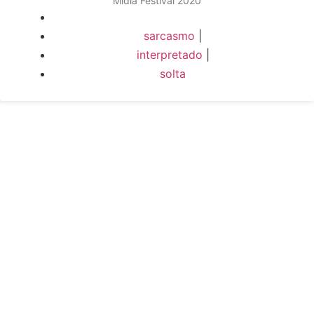
Midia Festival 2020
sarcasmo
|
interpretado
|
solta