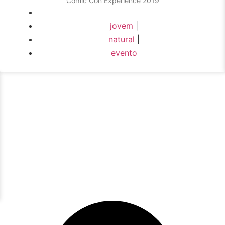
Comic Con Experience 2019
jovem
|
natural
|
evento