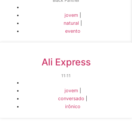
Black Panther
jovem
|
natural
|
evento
Ali Express
11:11
jovem
|
conversado
|
irônico