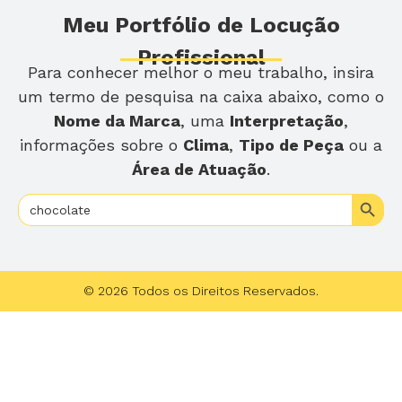
Meu Portfólio de Locução
Profissional
Para conhecer melhor o meu trabalho, insira
um termo de pesquisa na caixa abaixo, como o
Nome da Marca
, uma
Interpretação
,
informações sobre o
Clima
,
Tipo de Peça
ou a
Área de Atuação
.
Search
Search
for:
© 2026 Todos os Direitos Reservados.